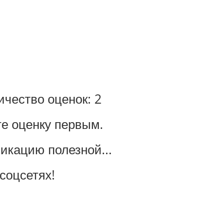
личество оценок:
2
те оценку первым.
ликацию полезной...
соцсетях!