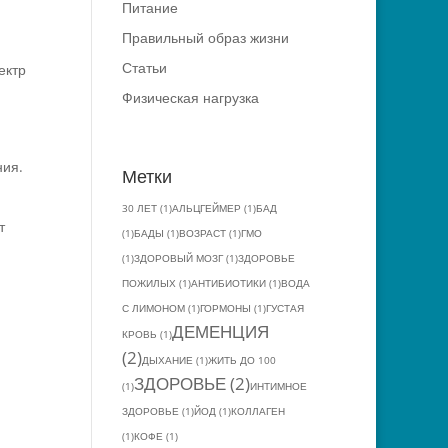
Питание
Правильный образ жизни
Статьи
ектр
Физическая нагрузка
ния.
Метки
30 ЛЕТ
(1)
АЛЬЦГЕЙМЕР
(1)
БАД
т
(1)
БАДЫ
(1)
ВОЗРАСТ
(1)
ГМО
(1)
ЗДОРОВЫЙ МОЗГ
(1)
ЗДОРОВЬЕ
ПОЖИЛЫХ
(1)
АНТИБИОТИКИ
(1)
ВОДА
С ЛИМОНОМ
(1)
ГОРМОНЫ
(1)
ГУСТАЯ
ДЕМЕНЦИЯ
КРОВЬ
(1)
(2)
ДЫХАНИЕ
(1)
ЖИТЬ ДО 100
ЗДОРОВЬЕ
(2)
(1)
ИНТИМНОЕ
ЗДОРОВЬЕ
(1)
ЙОД
(1)
КОЛЛАГЕН
(1)
КОФЕ
(1)