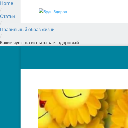
Home
/
Статьи
/
Правильный образ жизни
/
Какие чувства испытывает здоровый...