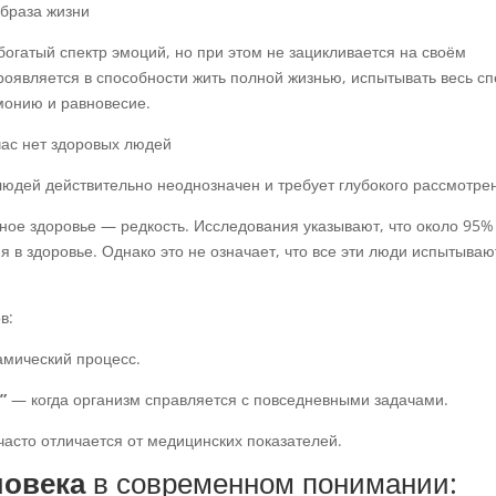
образа жизни
огатый спектр эмоций, но при этом не зацикливается на своём
оявляется в способности жить полной жизнью, испытывать весь сп
монию и равновесие.
час нет здоровых людей
юдей действительно неоднозначен и требует глубокого рассмотре
ное здоровье — редкость. Исследования указывают, что около 95%
 в здоровье. Однако это не означает, что все эти люди испытываю
в:
амический процесс.
”
— когда организм справляется с повседневными задачами.
часто отличается от медицинских показателей.
ловека
в современном понимании: