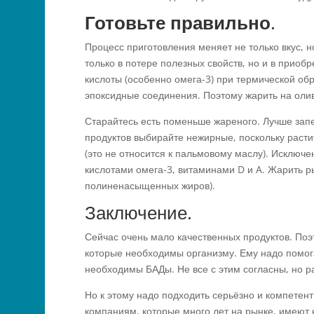
Готовьте правильно
.
Процесс приготовления меняет не только вкус, н
только в потере полезных свойств, но и в прио
кислоты (особенно омега-3) при термической об
эпоксидные соединения. Поэтому жарить на оли
Старайтесь есть поменьше жареного. Лучше запек
продуктов выбирайте нежирные, поскольку раст
(это не относится к пальмовому маслу). Исключе
кислотами омега-3, витаминами D и A. Жарить р
полиненасыщенных жиров).
Заключение.
Сейчас очень мало качественных продуктов. По
которые необходимы организму. Ему надо помог
необходимы БАДы. Не все с этим согласны, но р
Но к этому надо подходить серьёзно и компетен
компаниям, которые много лет на рынке, имеют