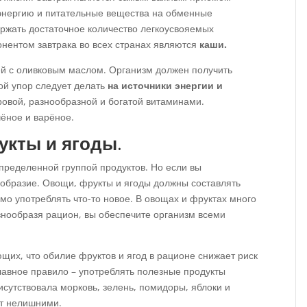
 энергию и питательные вещества на обменные
ржать достаточное количество легкоусвояемых
нентом завтрака во всех странах являются
каши.
ей с оливковым маслом. Организм должен получить
ой упор следует делать
на источники энергии и
овой, разнообразной и богатой витаминами.
ёное и варёное.
укты и ягоды
.
пределенной группой продуктов. Но если вы
ообразие. Овощи, фрукты и ягоды должны составлять
мо употреблять что-то новое. В овощах и фруктах много
знообразя рацион, вы обеспечите организм всеми
их, что обилие фруктов и ягод в рационе снижает риск
лавное правило – употреблять полезные продукты
исутствовала морковь, зелень, помидоры, яблоки и
ут нелишними.