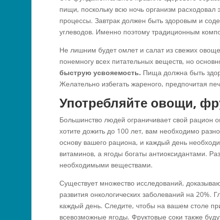
пищи, поскольку всю ночь организм расходовал
процессы. Завтрак должен быть здоровым и соде
углеводов. Именно поэтому традиционным компо
Не лишним будет омлет и салат из свежих овощ
понемногу всех питательных веществ, но основн
быструю усвояемость.
Пища должна быть здор
Желательно избегать жареного, предпочитая печ
Употребляйте овощи, фр
Большинство людей ограничивает свой рацион о
хотите дожить до 100 лет, вам необходимо разн
основу вашего рациона, и каждый день необходи
витаминов, а ягоды богаты антиоксидантами. Ра
необходимыми веществами.
Существует множество исследований, доказывающ
развития онкологических заболеваний на 20%. Г
каждый день. Следите, чтобы на вашем столе пр
всевозможные ягоды. Фруктовые соки также буд