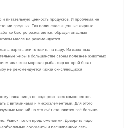
о и питательную ценность продуктов. И проблема не
бретении вредных. Так полиненасыщенные жирные
работке быстро разлагаются, образуя опасные
вковом масле не рекомендуется.
ать, варить или готовить на пару. Из животных
ительные жиры в большинстве своем полезнее животных
нием является морская рыба, жир которой богат
ыбу не рекомендуется (из-за окисляющихся
этому наша пища не содержит всех компонентов,
ать с витаминами и микроэлементами. Для этого
азумных мнений на это счёт становится всё больше.
тно. Рынок полон предложениями. Доверять надо
 необходимые документы и расширенную сеть.