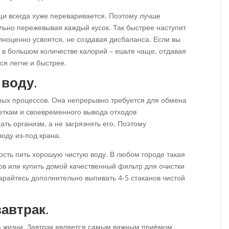
и всегда хуже переваривается. Поэтому лучше
льно пережевывая каждый кусок. Так быстрее наступит
лноценно усвоятся, не создавая дисбаланса. Если вы
 в большом количестве калорий – ешьте чаще, отдавая
я легче и быстрее.
 воду
.
ных процессов. Она непрерывно требуется для обмена
леткам и своевременного вывода отходов
ть организм, а не загрязнять его. Поэтому
оду из-под крана.
ость пить хорошую чистую воду. В любом городе такая
в или купить домой качественный фильтр для очистки
тарайтесь дополнительно выпивать 4-5 стаканов чистой
завтрак
.
а жизни. Завтрак является самым важным приёмом