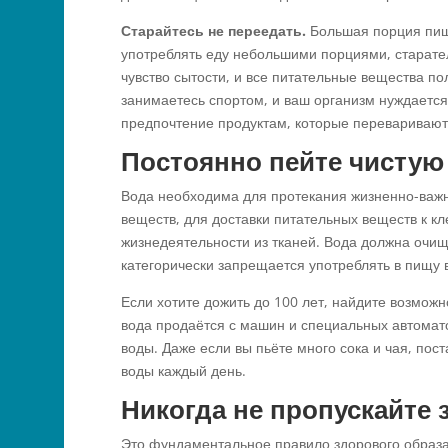
Старайтесь не переедать.
Большая порция пищ
употреблять еду небольшими порциями, старате
чувство сытости, и все питательные вещества по
занимаетесь спортом, и ваш организм нуждается
предпочтение продуктам, которые перевариваютс
Постоянно пейте чистую
Вода необходима для протекания жизненно-важ
веществ, для доставки питательных веществ к к
жизнедеятельности из тканей. Вода должна очища
категорически запрещается употреблять в пищу в
Если хотите дожить до 100 лет, найдите возможн
вода продаётся с машин и специальных автомато
воды. Даже если вы пьёте много сока и чая, пос
воды каждый день.
Никогда не пропускайте 
Это фундаментальное правило здорового образ