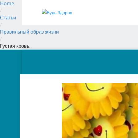
Home
/
Статьи
/
Правильный образ жизни
/
Густая кровь.