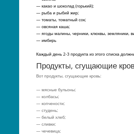
— какао и шоколад (горький);
— рыба и рыбий жир;
— томаты, томатный сок;
— овсяная каша;
— ягоды малины, черники, клюквы, земляники, в
— имбирь
Каждый день 2-3 продукта из этого списка долж
Продукты, сгущающие кров
Вот продукты, сгущающие кровь:
— мясные бульоны;
— колбасы;
— копчености;
— студень;
— белый хлеб;
— сливки;
— чечевица;