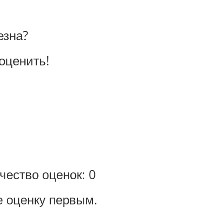
езна?
оценить!
ичество оценок:
0
е оценку первым.