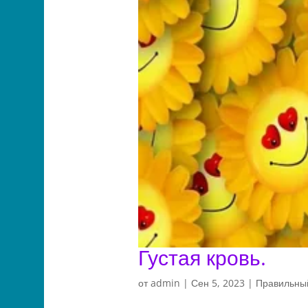
Густая кровь.
от
admin
|
Сен 5, 2023
|
Правильный