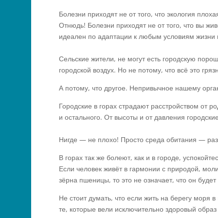
Болезни приходят не от того, что экология плоха
Отнюдь! Болезни приходят не от того, что вы жи
идеален по адаптации к любым условиям жизни 
Сельские жители, не могут есть городскую поро
городской воздух. Но не потому, что всё это грязн
А потому, что другое. Непривычное нашему орга
Городские в горах страдают расстройством от ро
и остального. От высоты и от давления городские
Нигде — не плохо! Просто среда обитания — раз
В горах так же болеют, как и в городе, успокойте
Если человек живёт в гармонии с природой, мол
зёрна пшеницы, то это не означает, что он буде
Не стоит думать, что если жить на берегу моря в
те, которые вели исключительно здоровый образ