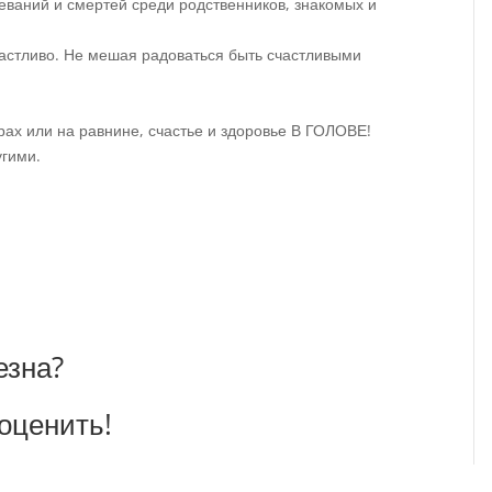
еваний и смертей среди родственников, знакомых и
частливо. Не мешая радоваться быть счастливыми
орах или на равнине, счастье и здоровье В ГОЛОВЕ!
угими.
езна?
оценить!