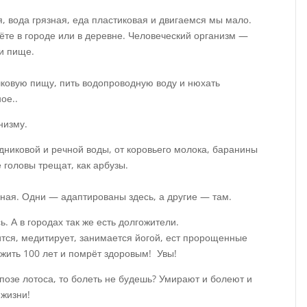
я, вода грязная, еда пластиковая и двигаемся мы мало.
вёте в городе или в деревне. Человеческий организм —
и пище.
шковую пищу, пить водопроводную воду и нюхать
ое..
низму.
дниковой и речной воды, от коровьего молока, баранины
 головы трещат, как арбузы.
ная. Одни — адаптированы здесь, а другие — там.
сь. А в городах так же есть долгожители.
ится, медитирует, занимается йогой, ест пророщенные
т жить 100 лет и помрёт здоровым! Увы!
 позе лотоса, то болеть не будешь? Умирают и болеют и
 жизни!