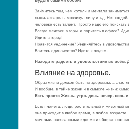
Будьте самими собой!
Займитесь тем, чем хотели и мечтали заниматься
лыжи, акварель, мозаику, глину и т.д. Нет люде
человеке есть талант. Просто надо его поискать 
Всегда мечтали в горы, а паритесь в офисе? Идит
Идите в город!
Нравится уединение? Уединяйтесь в удовольстви
Боитесь одиночества? Идите к людям.
Находите радость и удовольствие во всём. Да
Влияние на здоровье.
Образ жизни должен быть не здоровым, а счастл
И вообще, в тайне жизни и в смысле жизни: cмыс
Есть просто Жизнь: утро, день, вечер, ночь и
Есть планета, люди, растительный и животный ми
она приходит в любое время, в любом возрасте. Т
мечтами, навязанными идеями и общественным