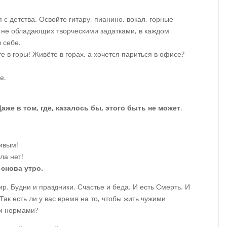
 с детства. Освойте гитару, пианино, вокал, горные
й, не обладающих творческими задатками, в каждом
в себе.
е в горы! Живёте в горах, а хочется париться в офисе?
е.
же в том, где, казалось бы, этого быть не может
.
ивым!
ла нет!
 снова утро.
р. Будни и праздники. Счастье и беда. И есть Смерть. И
ак есть ли у вас время на то, чтобы жить чужими
и нормами?