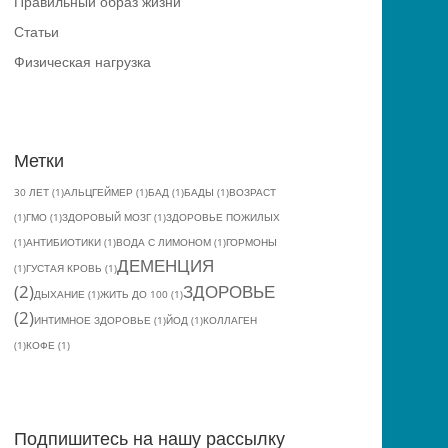
Правильный образ жизни
Статьи
Физическая нагрузка
Метки
30 ЛЕТ
(1)
АЛЬЦГЕЙМЕР
(1)
БАД
(1)
БАДЫ
(1)
ВОЗРАСТ
(1)
ГМО
(1)
ЗДОРОВЫЙ МОЗГ
(1)
ЗДОРОВЬЕ ПОЖИЛЫХ
(1)
АНТИБИОТИКИ
(1)
ВОДА С ЛИМОНОМ
(1)
ГОРМОНЫ
ДЕМЕНЦИЯ
(1)
ГУСТАЯ КРОВЬ
(1)
(2)
ЗДОРОВЬЕ
ДЫХАНИЕ
(1)
ЖИТЬ ДО 100
(1)
(2)
ИНТИМНОЕ ЗДОРОВЬЕ
(1)
ЙОД
(1)
КОЛЛАГЕН
(1)
КОФЕ
(1)
Подпишитесь на нашу рассылку